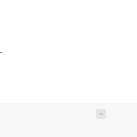
..
..