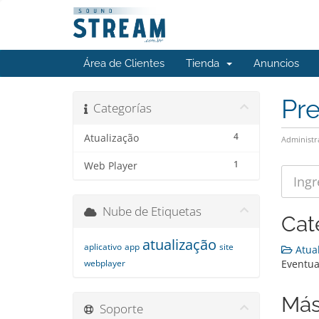
Área de Clientes
Tienda
Anuncios
Pr
Categorías
4
Atualização
Administr
1
Web Player
Nube de Etiquetas
Cat
atualização
aplicativo
app
site
Atual
webplayer
Eventua
Más
Soporte