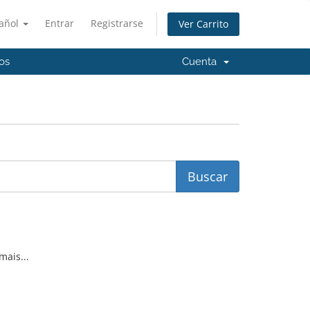
añol
Entrar
Registrarse
Ver Carrito
os
Cuenta
mais...