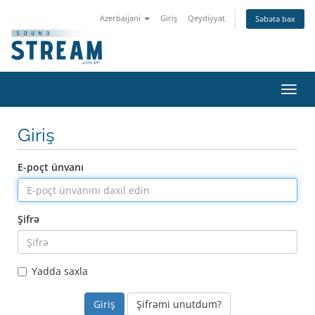
Azerbaijani
Giriş
Qeydiyyat
Səbətə bax
Naviq
keçid
Giriş
E-poçt ünvanı
Şifrə
Yadda saxla
Şifrəmi unutdum?