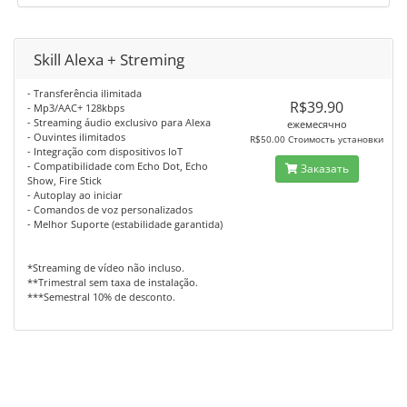
Skill Alexa + Streming
- Transferência ilimitada
R$39.90
- Mp3/AAC+ 128kbps
- Streaming áudio exclusivo para Alexa
ежемесячно
- Ouvintes ilimitados
R$50.00 Стоимость установки
- Integração com dispositivos IoT
- Compatibilidade com Echo Dot, Echo
Заказать
Show, Fire Stick
- Autoplay ao iniciar
- Comandos de voz personalizados
- Melhor Suporte (estabilidade garantida)
*Streaming de vídeo não incluso.
**Trimestral sem taxa de instalação.
***Semestral 10% de desconto.