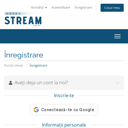
Română
Autentificare
Înregistrare
Coșul meu
Navi
Toggl
Înregistrare
Portal clienți
Înregistrare
Aveți deja un cont la noi?
Inscrie-te
Informații personale