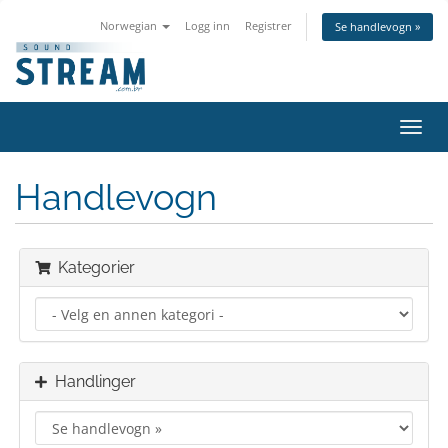
Norwegian
Logg inn
Registrer
Se handlevogn »
Bytt
navig
Handlevogn
Kategorier
Handlinger