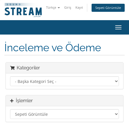
Türkçe
Giriş
Kayıt
Sepeti Görüntüle
Gezi
değiş
İnceleme ve Ödeme
Kategoriler
İşlemler