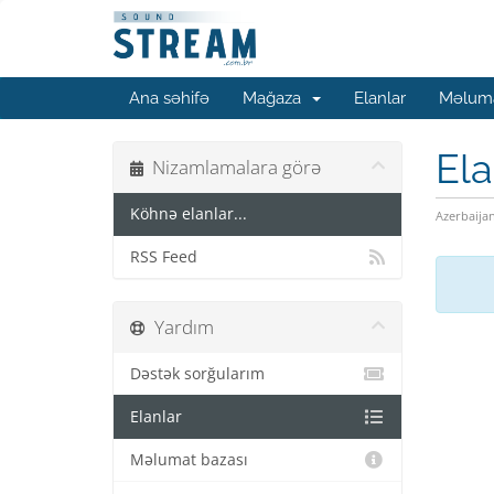
Ana səhifə
Mağaza
Elanlar
Məluma
Ela
Nizamlamalara görə
Köhnə elanlar...
Azerbaija
RSS Feed
Yardım
Dəstək sorğularım
Elanlar
Məlumat bazası