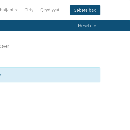
baijani
Giriş
Qeydiyyat
Səbətə bax
Hesab
per
r