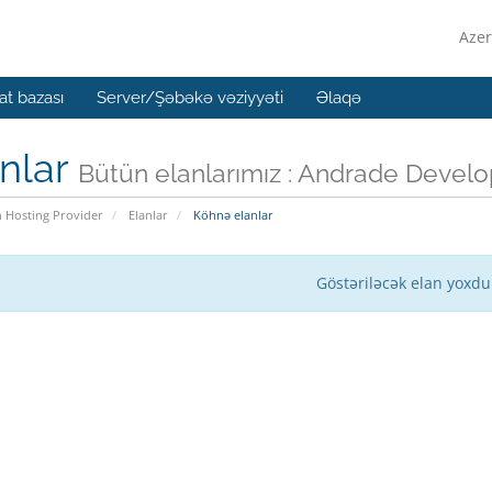
Azer
t bazası
Server/Şəbəkə vəziyyəti
Əlaqə
nlar
Bütün elanlarımız : Andrade Develo
n Hosting Provider
Elanlar
Köhnə elanlar
Göstəriləcək elan yoxdu