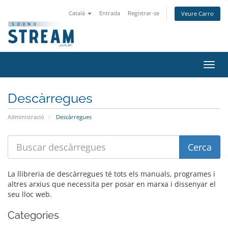
Català
Entrada
Registrar-se
Veure Carro
Canv
la
nave
Descàrregues
Administració
Descàrregues
La llibreria de descàrregues té tots els manuals, programes i
altres arxius que necessita per posar en marxa i dissenyar el
seu lloc web.
Categories