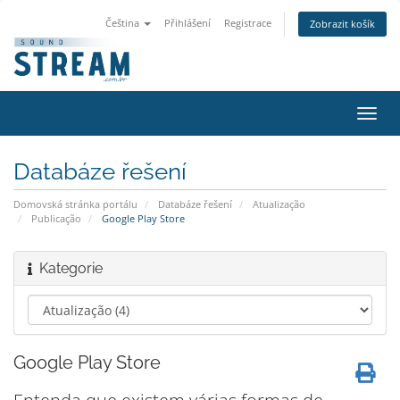
Čeština
Přihlášení
Registrace
Zobrazit košík
Přep
navig
Databáze řešení
Domovská stránka portálu
Databáze řešení
Atualização
Publicação
Google Play Store
Kategorie
Google Play Store