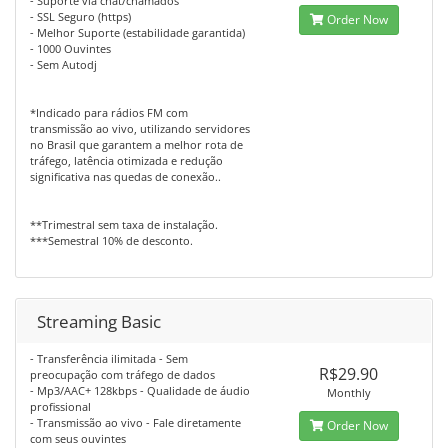
- Suporte via chat/chamados
- SSL Seguro (https)
Order Now
- Melhor Suporte (estabilidade garantida)
- 1000 Ouvintes
- Sem Autodj
*Indicado para rádios FM com
transmissão ao vivo, utilizando servidores
no Brasil que garantem a melhor rota de
tráfego, latência otimizada e redução
significativa nas quedas de conexão..
**Trimestral sem taxa de instalação.
***Semestral 10% de desconto.
Streaming Basic
- Transferência ilimitada - Sem
R$29.90
preocupação com tráfego de dados
- Mp3/AAC+ 128kbps - Qualidade de áudio
Monthly
profissional
- Transmissão ao vivo - Fale diretamente
Order Now
com seus ouvintes