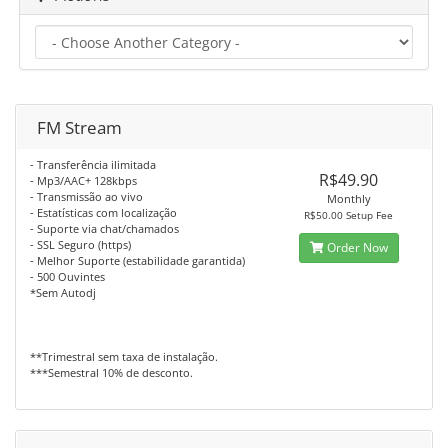
FM Stream
- Transferência ilimitada
R$49.90
- Mp3/AAC+ 128kbps
- Transmissão ao vivo
Monthly
- Estatísticas com localização
R$50.00 Setup Fee
- Suporte via chat/chamados
- SSL Seguro (https)
Order Now
- Melhor Suporte (estabilidade garantida)
- 500 Ouvintes
*Sem Autodj
**Trimestral sem taxa de instalação.
***Semestral 10% de desconto.