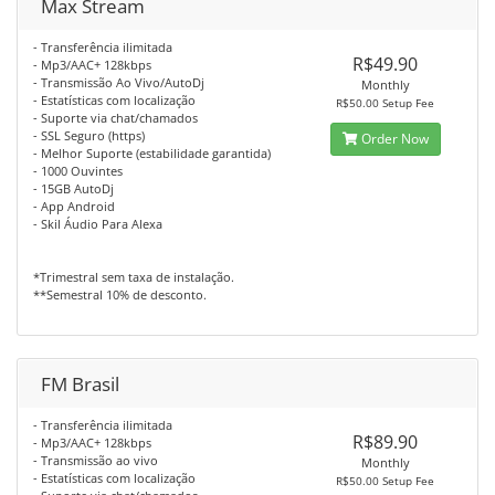
Max Stream
- Transferência ilimitada
R$49.90
- Mp3/AAC+ 128kbps
- Transmissão Ao Vivo/AutoDj
Monthly
- Estatísticas com localização
R$50.00 Setup Fee
- Suporte via chat/chamados
- SSL Seguro (https)
Order Now
- Melhor Suporte (estabilidade garantida)
- 1000 Ouvintes
- 15GB AutoDj
- App Android
- Skil Áudio Para Alexa
*Trimestral sem taxa de instalação.
**Semestral 10% de desconto.
FM Brasil
- Transferência ilimitada
R$89.90
- Mp3/AAC+ 128kbps
- Transmissão ao vivo
Monthly
- Estatísticas com localização
R$50.00 Setup Fee