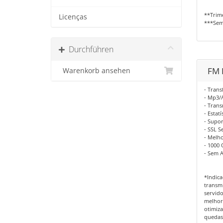
**Trime
Licenças
***Sem
Durchführen
FM 
Warenkorb ansehen
- Trans
- Mp3/
- Trans
- Estat
- Supo
- SSL S
- Melho
- 1000 
- Sem 
*Indic
transmi
servido
melhor 
otimiza
quedas