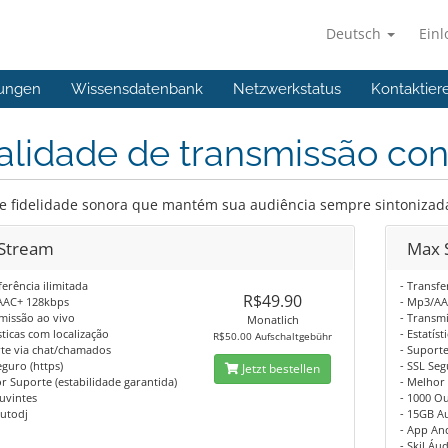
Deutsch
Ein
ungen
Wissensdatenbank
Netzwerkstatus
Kontaktier
lidade de transmissão con
 e fidelidade sonora que mantém sua audiência sempre sintonizad
Stream
Max 
ferência ilimitada
- Transfe
R$49.90
AAC+ 128kbps
- Mp3/AA
missão ao vivo
- Transm
Monatlich
ísticas com localização
- Estatís
R$50.00 Aufschaltgebühr
rte via chat/chamados
- Suport
eguro (https)
- SSL Seg
Jetzt bestellen
r Suporte (estabilidade garantida)
- Melhor 
uvintes
- 1000 O
utodj
- 15GB A
- App An
- Skil Áu