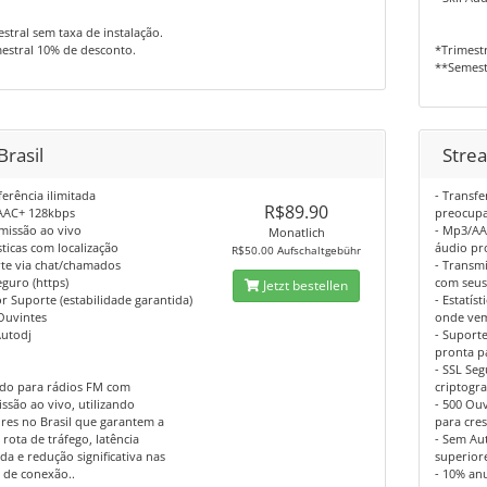
stral sem taxa de instalação.
estral 10% de desconto.
*Trimestr
**Semest
Brasil
Stre
ferência ilimitada
- Transfe
R$89.90
AAC+ 128kbps
preocupa
missão ao vivo
- Mp3/AA
Monatlich
ísticas com localização
áudio pro
R$50.00 Aufschaltgebühr
rte via chat/chamados
- Transmi
eguro (https)
com seus
Jetzt bestellen
r Suporte (estabilidade garantida)
- Estatís
Ouvintes
onde vem
Autodj
- Suporte
pronta p
- SSL Seg
ado para rádios FM com
criptogr
ssão ao vivo, utilizando
- 500 Ou
res no Brasil que garantem a
para cre
rota de tráfego, latência
- Sem Au
da e redução significativa nas
superior
 de conexão..
- 10% anu