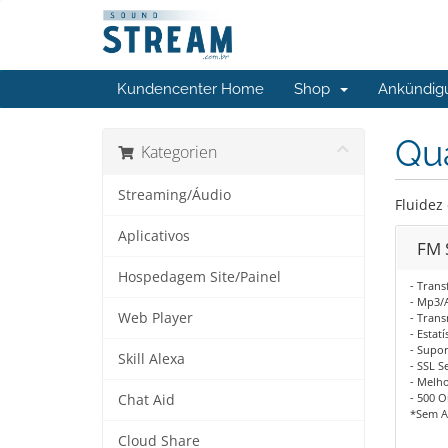
Kundencenter Home
Shop
Ankündig
Qua
Kategorien
Streaming/Áudio
Fluidez
Aplicativos
FM 
Hospedagem Site/Painel
- Trans
- Mp3/
Web Player
- Trans
- Estat
- Supo
Skill Alexa
- SSL S
- Melho
- 500 O
Chat Aid
*Sem A
Cloud Share