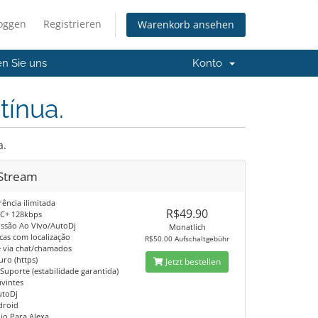
loggen
Registrieren
Warenkorb ansehen
en Sie uns
Konto
tínua.
a.
Stream
rência ilimitada
R$49.90
C+ 128kbps
issão Ao Vivo/AutoDj
Monatlich
ticas com localização
R$50.00 Aufschaltgebühr
e via chat/chamados
uro (https)
Jetzt bestellen
Suporte (estabilidade garantida)
uvintes
utoDj
droid
dio Para Alexa