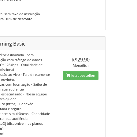
al sem taxa de instalação.
ral 10% de desconto.
aming Basic
rência ilimitada - Sem
R$29.90
ção com tráfego de dados
C+ 128kbps - Qualidade de
Monatlich
fissional
ssão ao vivo - Fale diretamente
Jetzt bestellen
 ouvintes
ticas com localização - Saiba de
 sua audiência
 especializado - Nossa equipe
ara ajudar
uro (https) - Conexão
afada e segura
vintes simultâneos - Capacidade
scer sua audiência
toDj (disponível nos planos
es)
al.