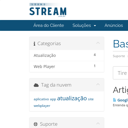
Área do Cliente
Soluções
Anúncios
Ba
Categorias
4
Atualização
Suporte
1
Web Player
Tag da nuvem
Art
atualização
aplicativo
app
site
Google
Entenda qu
webplayer
Suporte