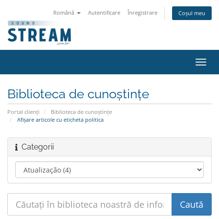
Română
Autentificare
Înregistrare
Coșul meu
Navi
Toggl
Biblioteca de cunoștințe
Portal clienți
Biblioteca de cunoștințe
Afișare articole cu eticheta politica
Categorii