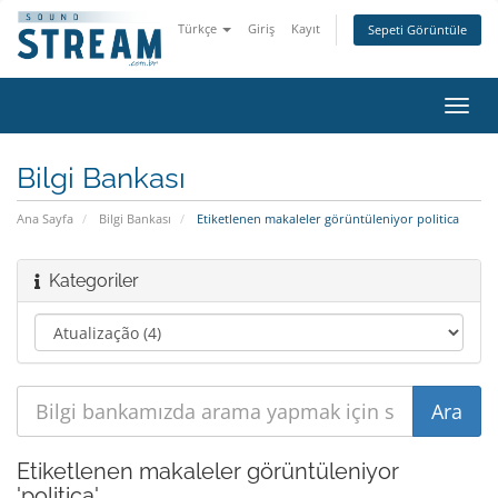
Türkçe
Giriş
Kayıt
Sepeti Görüntüle
Gezi
değiş
Bilgi Bankası
Ana Sayfa
Bilgi Bankası
Etiketlenen makaleler görüntüleniyor politica
Kategoriler
Etiketlenen makaleler görüntüleniyor
'politica'