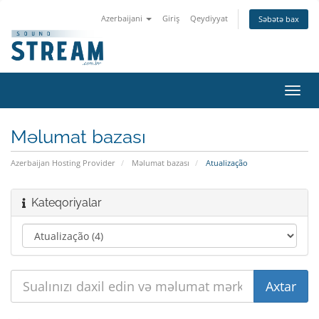
Azerbaijani
Giriş
Qeydiyyat
Səbətə bax
Naviq
keçid
Məlumat bazası
Azerbaijan Hosting Provider
Məlumat bazası
Atualização
Kateqoriyalar