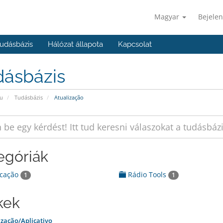
Magyar
Bejelen
udásbázis
Hálózat állapota
Kapcsolat
dásbázis
u
Tudásbázis
Atualização
egóriák
icação
Rádio Tools
1
1
kek
zação/Aplicativo