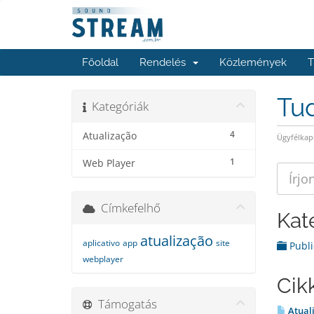
Főoldal
Rendelés
Közlemények
T
Tu
Kategóriák
4
Atualização
Ügyfélkap
1
Web Player
Címkefelhő
Kat
atualização
aplicativo
app
site
Publ
webplayer
Cik
Támogatás
Atuali