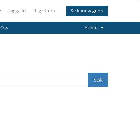
Logga in
Registrera
Se kundvagnen
 Oss
Konto