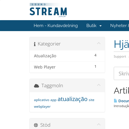
Hem - Kundavdelning
Butik
Nyheter
Hjä
Kategorier
4
Atualização
Support
1
Web Player
Taggmoln
Arti
atualização
aplicativo
app
site
Docum
Introdução
webplayer
Stöd