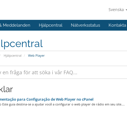
Svenska
 & Meddelanden
Hjälpcentral
Nätverksstatus
Kontakta
lpcentral
Hjälpcentral
Web Player
klar
entação para Configuração de Web Player no cPanel
 Este guia destina-se a ajudar você a configurar o web player de rádio em seu site....