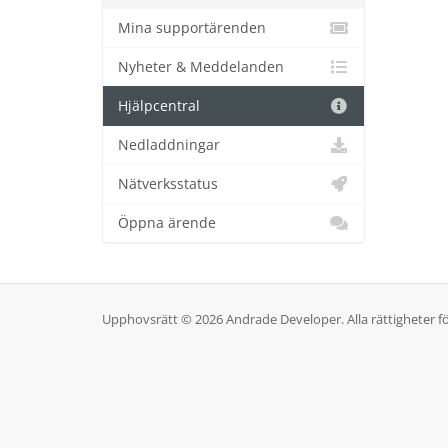
Mina supportärenden
Nyheter & Meddelanden
Hjälpcentral
Nedladdningar
Nätverksstatus
Öppna ärende
Upphovsrätt © 2026 Andrade Developer. Alla rättigheter f