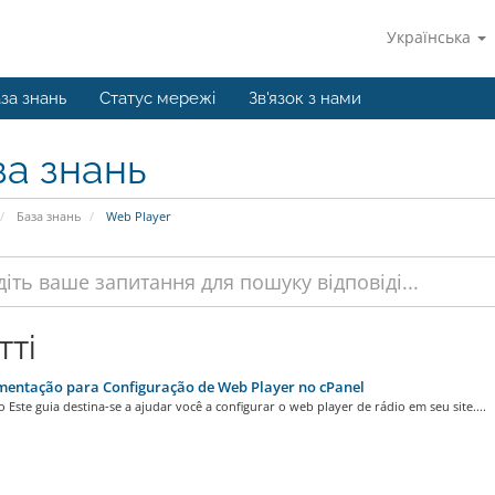
Українська
за знань
Статус мережі
Зв'язок з нами
за знань
База знань
Web Player
тті
entação para Configuração de Web Player no cPanel
 Este guia destina-se a ajudar você a configurar o web player de rádio em seu site....