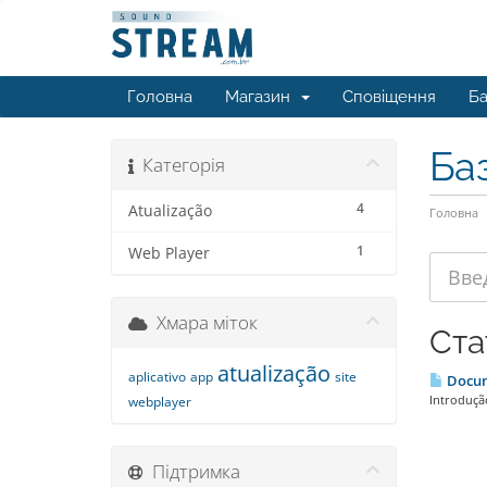
Головна
Магазин
Сповіщення
Ба
Ба
Категорія
4
Atualização
Головна
1
Web Player
Хмара міток
Ста
atualização
aplicativo
app
site
Docum
Introdução
webplayer
Підтримка