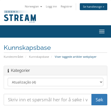
Norwegian
Logg inn
Registrer
Se handlevogn »
Bytt
navig
Kunnskapsbase
Kundeområdet
Kunnskapsbase
Viser taggede artikler webplayer
Kategorier